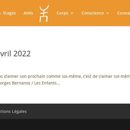
– Stages
Amis
Corps
Conscience
Conna
vril 2022
t pas d’aimer son prochain comme soi-même, c’est de s’aimer soi-mê
orges Bernanos / Les Enfants...
tions Légales