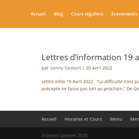
Accueil
Blog
Cours réguliers
Évènements 
Lettres d’information 19 a
par
Genny Gesbert
|
20 avril 2022
Lettre infos 19 Avril 2022 “La difficulté n’es
précepte ne fasse pas tort au prochain.” De Ge
Accueil
Horaires et Cours
Menu
Men
©Genny Gesbert 2020