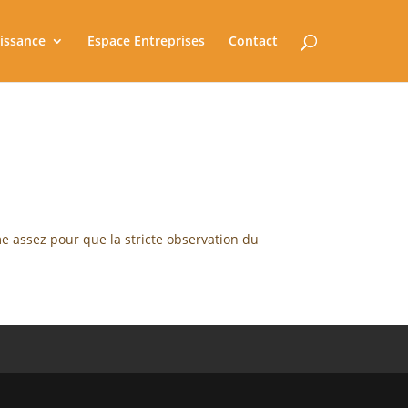
issance
Espace Entreprises
Contact
me assez pour que la stricte observation du